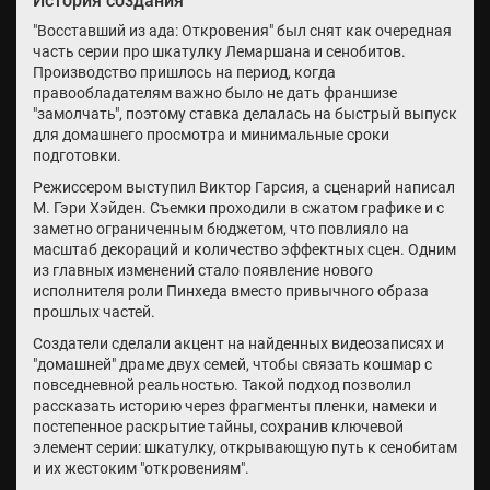
История создания
"Восставший из ада: Откровения" был снят как очередная
часть серии про шкатулку Лемаршана и сенобитов.
Производство пришлось на период, когда
правообладателям важно было не дать франшизе
"замолчать", поэтому ставка делалась на быстрый выпуск
для домашнего просмотра и минимальные сроки
подготовки.
Режиссером выступил Виктор Гарсия, а сценарий написал
М. Гэри Хэйден. Съемки проходили в сжатом графике и с
заметно ограниченным бюджетом, что повлияло на
масштаб декораций и количество эффектных сцен. Одним
из главных изменений стало появление нового
исполнителя роли Пинхеда вместо привычного образа
прошлых частей.
Создатели сделали акцент на найденных видеозаписях и
"домашней" драме двух семей, чтобы связать кошмар с
повседневной реальностью. Такой подход позволил
рассказать историю через фрагменты пленки, намеки и
постепенное раскрытие тайны, сохранив ключевой
элемент серии: шкатулку, открывающую путь к сенобитам
и их жестоким "откровениям".