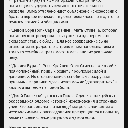
• "Трэйси Фэйрауэй" - Эмма Брэдли. Сестра Нико,
пытающаяся удержать семью от окончательного
развала. Эмма отчаянно ищет объяснение исчезновению
брата и первой понимает: в доме поселилось нечто, что не
лечится логикой и обещаниями.
• "Девон Сорвэри" - Сара Крэйвен. Мать Стивена, которая
пытается контролировать ситуацию и одновременно
скрывает старые обиды. Для нее возвращение сына
становится не радостью, а тревожным напоминанием о
том, что семейные грехи могут иметь вполне реальную
цену.
• "Дэниел Буран" - Росс Крэйвен. Отец Стивена, жесткий и
прямолинейный, привык решать проблемы силой и
давлением. Но столкновение с сенобитами разрушает
привычные правила: здесь невозможно "договориться", а
каждый шаг ведет к новой боли.
• "Джэй Гиллеспи" - детектив Гохэн. Один из полицейских,
оказавшихся рядом с историей исчезновения и странных
улик. Его рациональный взгляд быстро сталкивается с
необъяснимым, и расследование превращается в попытку
выжить среди следов ритуалов и чужой воли.