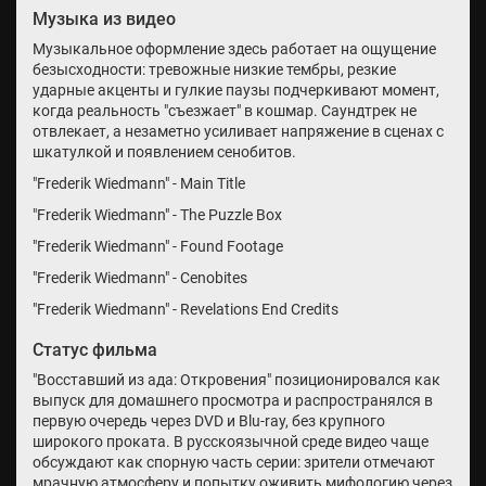
Музыка из видео
Музыкальное оформление здесь работает на ощущение
безысходности: тревожные низкие тембры, резкие
ударные акценты и гулкие паузы подчеркивают момент,
когда реальность "съезжает" в кошмар. Саундтрек не
отвлекает, а незаметно усиливает напряжение в сценах с
шкатулкой и появлением сенобитов.
"Frederik Wiedmann" - Main Title
"Frederik Wiedmann" - The Puzzle Box
"Frederik Wiedmann" - Found Footage
"Frederik Wiedmann" - Cenobites
"Frederik Wiedmann" - Revelations End Credits
Статус фильма
"Восставший из ада: Откровения" позиционировался как
выпуск для домашнего просмотра и распространялся в
первую очередь через DVD и Blu-ray, без крупного
широкого проката. В русскоязычной среде видео чаще
обсуждают как спорную часть серии: зрители отмечают
мрачную атмосферу и попытку оживить мифологию через