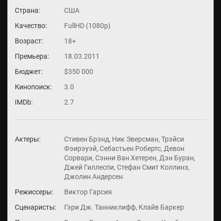
Страна:
США
Качество:
FullHD (1080p)
Возраст:
18+
Премьера:
18.03.2011
Бюджет:
$350 000
Кинопоиск:
3.0
IMDb:
2.7
Актеры:
Стивен Брэнд, Ник Эверсман, Трэйси
Фэирэуэй, Себастьен Робертс, Девон
Сорвари, Сэнни Ван Хетерен, Дэн Буран,
Джей Гиллеспи, Стефан Смит Коллинз,
Джолин Андерсен
Режиссеры:
Виктор Гарсия
Сценаристы:
Гэри Дж. Танниклифф, Клайв Баркер