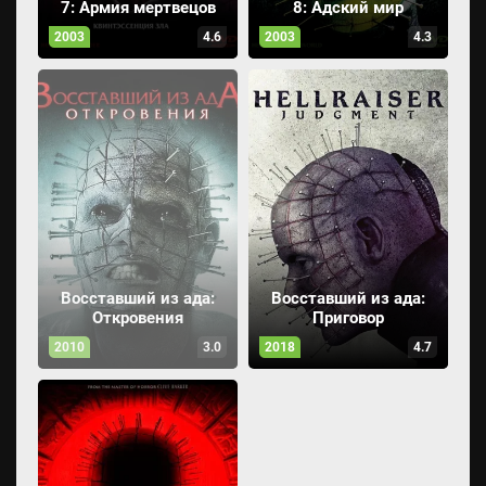
7: Армия мертвецов
8: Адский мир
2003
4.6
2003
4.3
Восставший из ада:
Восставший из ада:
Откровения
Приговор
2010
3.0
2018
4.7