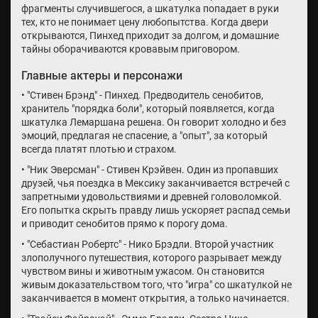
фрагменты случившегося, а шкатулка попадает в руки
тех, кто не понимает цену любопытства. Когда двери
открываются, Пинхед приходит за долгом, и домашние
тайны оборачиваются кровавым приговором.
Главные актеры и персонажи
• "Стивен Брэнд" - Пинхед. Предводитель сенобитов,
хранитель "порядка боли", который появляется, когда
шкатулка Лемаршана решена. Он говорит холодно и без
эмоций, предлагая не спасение, а "опыт", за который
всегда платят плотью и страхом.
• "Ник Эверсман" - Стивен Крэйвен. Один из пропавших
друзей, чья поездка в Мексику заканчивается встречей с
запретными удовольствиями и древней головоломкой.
Его попытка скрыть правду лишь ускоряет распад семьи
и приводит сенобитов прямо к порогу дома.
• "Себастиан Робертс" - Нико Брэдли. Второй участник
злополучного путешествия, которого разрывает между
чувством вины и животным ужасом. Он становится
живым доказательством того, что "игра" со шкатулкой не
заканчивается в момент открытия, а только начинается.