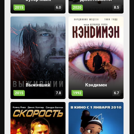
2015
6.0
2020
8.5
Выживший
Кэндимен
2015
7.8
1992
6.7