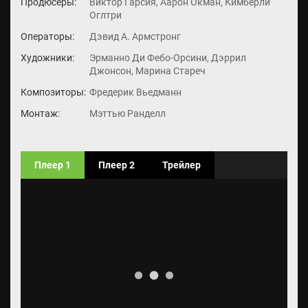
Продюсеры:
Виктор Гарсия, Аарон Окман, Кимберли
Оглтри
Операторы:
Дэвид А. Армстронг
Художники:
Эрманно Ди Фебо-Орсини, Дэррил
Джонсон, Марина Стареч
Композиторы:
Фредерик Вьедманн
Монтаж:
Мэттью Ранделл
Плеер 1
Плеер 2
Трейлер