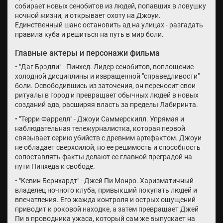
собирает новых сенобитов из людей, попавших в ловушку
ночной жизни, и открывает охоту на Джоуи.
Единственный шанс остановить ад на улицах - разгадать
правила куба и решиться на путь в мир боли.
Главные актеры и персонажи фильма
• "Даг Брэдли" - Пинхед. Лидер сенобитов, воплощение
холодной дисциплины и извращенной "справедливости"
боли. Освободившись из заточения, он переносит свои
ритуалы в город и превращает обычных людей в новых
созданий ада, расширяя власть за пределы Лабиринта.
• "Терри Фаррелл" - Джоуи Саммерскилл. Упрямая и
наблюдательная тележурналистка, которая первой
связывает серию убийств с древним артефактом. Джоуи
не обладает сверхсилой, но ее решимость и способность
сопоставлять факты делают ее главной преградой на
пути Пинхеда к свободе.
• "Кевин Бернхардт" - Джей Пи Монро. Харизматичный
владелец ночного клуба, привыкший покупать людей и
впечатления. Его жажда контроля и острых ощущений
приводит к роковой находке, а затем превращает Джей
Пи в проводника ужаса, который сам же выпускает на