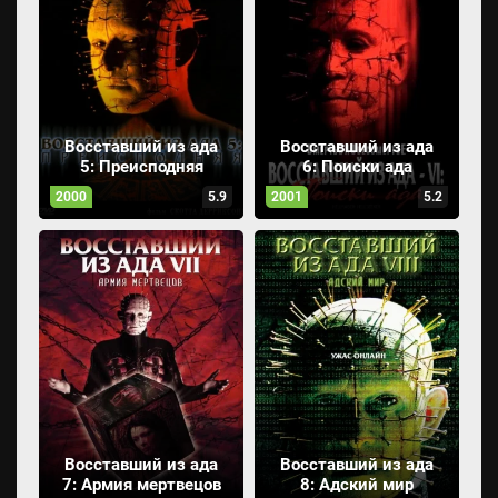
Восставший из ада
Восставший из ада
5: Преисподняя
6: Поиски ада
2000
5.9
2001
5.2
Восставший из ада
Восставший из ада
7: Армия мертвецов
8: Адский мир