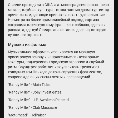
Съемки проходили в США, а атмосфера девяностых - неон,
металл, клубная культура - стала частью драматургии: ад
прячется там, где люди привыкли искать удовольствие.
Несмотря на более прямолинейный подход, картина
сохранила ключевую тему франшизы: соблазн, сделка и
расплата, где куб Лемаршана остается дверью, которую
лучше не открывать.
Музыка из фильма
Музыкальное оформление опирается на мрачную
оркестровую основу и напряженные синтезаторные
текстуры, подчеркивая городскую агрессию и клубный
ритм. Саундтрек работает как усилитель тревоги: от
холодных тем Пинхеда до пульсирующих фрагментов,
сопровождающих сцены охоты и превращений.
"Randy Miller" - Main Titles
"Randy Miller" - Joey Investigates
"Randy Miller" - J.P. Awakens Pinhead
"Randy Miller" - Club Massacre
"Motörhead" - Hellraiser