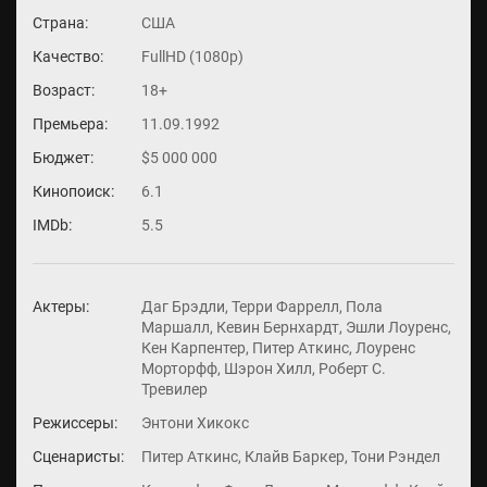
Страна:
США
Качество:
FullHD (1080p)
Возраст:
18+
Премьера:
11.09.1992
Бюджет:
$5 000 000
Кинопоиск:
6.1
IMDb:
5.5
Актеры:
Даг Брэдли, Терри Фаррелл, Пола
Маршалл, Кевин Бернхардт, Эшли Лоуренс,
Кен Карпентер, Питер Аткинс, Лоуренс
Морторфф, Шэрон Хилл, Роберт С.
Тревилер
Режиссеры:
Энтони Хикокс
Сценаристы:
Питер Аткинс, Клайв Баркер, Тони Рэндел