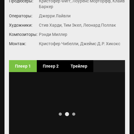
Продюсеры:
Кристофер Фигг, Лоуренс Морторфф, Клайв
Баркер
Операторы:
Джерри Лайвли
Художники:
Стив Харди, Тим Экел, Леонард Поллак
Композиторы:
Рэнди Миллер
Монтаж:
Кристофер Чибелли, Джеймс Д.Р. Хикокс
Плеер 1
Плеер 2
Трейлер