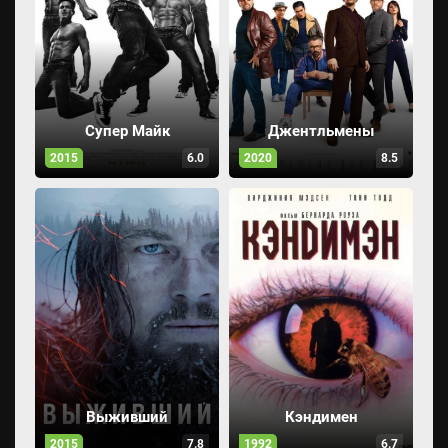
Супер Майк
Джентльмены
2015
6.0
2020
8.5
Выживший
Кэндимен
2015
7.8
1992
6.7