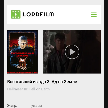
Восставший из ада 3: Ад на Земле
Hellraiser III: Hell on Earth
Жанр:
ужасы