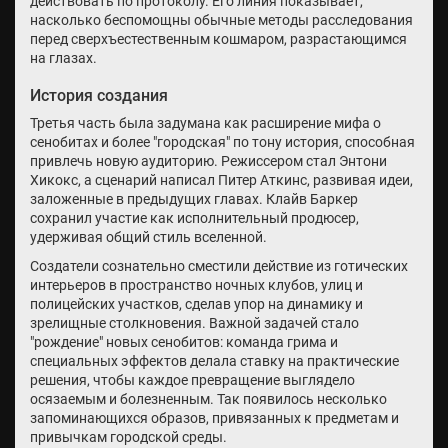
действовать по протоколу. Его линия показывает,
насколько беспомощны обычные методы расследования
перед сверхъестественным кошмаром, разрастающимся
на глазах.
История создания
Третья часть была задумана как расширение мифа о
сенобитах и более "городская" по тону история, способная
привлечь новую аудиторию. Режиссером стал Энтони
Хикокс, а сценарий написал Питер Аткинс, развивая идеи,
заложенные в предыдущих главах. Клайв Баркер
сохранил участие как исполнительный продюсер,
удерживая общий стиль вселенной.
Создатели сознательно сместили действие из готических
интерьеров в пространство ночных клубов, улиц и
полицейских участков, сделав упор на динамику и
зрелищные столкновения. Важной задачей стало
"рождение" новых сенобитов: команда грима и
специальных эффектов делала ставку на практические
решения, чтобы каждое превращение выглядело
осязаемым и болезненным. Так появилось несколько
запоминающихся образов, привязанных к предметам и
привычкам городской среды.