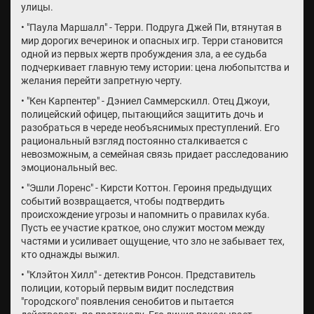
улицы.
• "Паула Маршалл" - Терри. Подруга Джей Пи, втянутая в
мир дорогих вечеринок и опасных игр. Терри становится
одной из первых жертв пробуждения зла, а ее судьба
подчеркивает главную тему истории: цена любопытства и
желания перейти запретную черту.
• "Кен Карпентер" - Дэниел Саммерскилл. Отец Джоуи,
полицейский офицер, пытающийся защитить дочь и
разобраться в череде необъяснимых преступлений. Его
рациональный взгляд постоянно сталкивается с
невозможным, а семейная связь придает расследованию
эмоциональный вес.
• "Эшли Лоренс" - Кирсти Коттон. Героиня предыдущих
событий возвращается, чтобы подтвердить
происхождение угрозы и напомнить о правилах куба.
Пусть ее участие краткое, оно служит мостом между
частями и усиливает ощущение, что зло не забывает тех,
кто однажды выжил.
• "Клэйтон Хилл" - детектив Ронсон. Представитель
полиции, который первым видит последствия
"городского" появления сенобитов и пытается