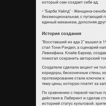
который сам создает себе ад.
• "Барби Уайлд" - Женщина-сеноб
безэмоциональная, с пугающей п
единый механизм, дополняя друг 
История создания
"Восставший из ада 2" вышел в 
стал Тони Рэндел, а сценарий на
Левиафана. Клайв Баркер, созда
помогал сохранить авторский то
Создатели сделали акцент не тол
коридоры, бесконечные стены, х
протезирование стали ключом к 
тему цены, которую платят за за
По сравнению с первой частью 
действия в Лабиринт и сделав ст
историей статус культовой: зри