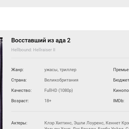
Восставший из ада 2
Hellbound: Hellraiser II
Жанр:
ужасы, триллер
Премье
Страна:
Великобритания
Бюджет
Качество:
FullHD (1080p)
Кинопо
Возраст:
18+
IMDb:
Актеры:
Клэр Хиггинс, Эшли Лоуренс, Кеннет Кр