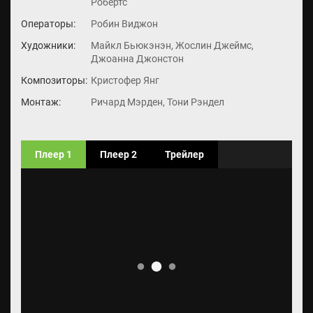
Робертс
Операторы:
Робин Виджон
Художники:
Майкл Бьюкэнэн, Жослин Джеймс,
Джоанна Джонстон
Композиторы:
Кристофер Янг
Монтаж:
Ричард Мэрден, Тони Рэндел
Плеер 1
Плеер 2
Трейлер