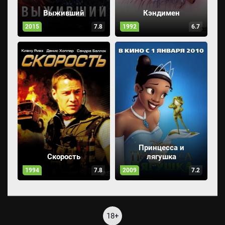
Выживший
Кэндимен
2015
7.8
1992
6.7
Принцесса и
Скорость
лягушка
1994
7.8
2009
7.2
18+