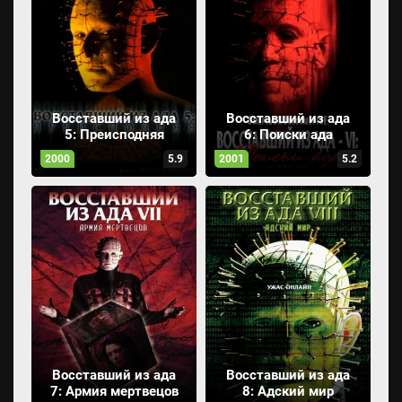
Восставший из ада
Восставший из ада
5: Преисподняя
6: Поиски ада
2000
5.9
2001
5.2
Восставший из ада
Восставший из ада
7: Армия мертвецов
8: Адский мир