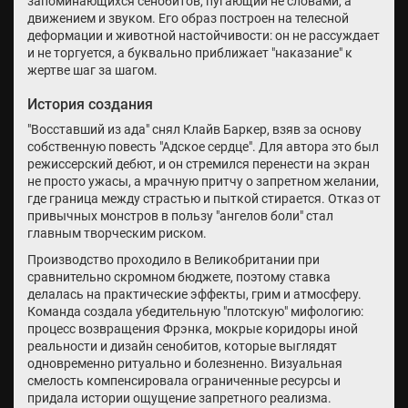
запоминающихся сенобитов, пугающий не словами, а
движением и звуком. Его образ построен на телесной
деформации и животной настойчивости: он не рассуждает
и не торгуется, а буквально приближает "наказание" к
жертве шаг за шагом.
История создания
"Восставший из ада" снял Клайв Баркер, взяв за основу
собственную повесть "Адское сердце". Для автора это был
режиссерский дебют, и он стремился перенести на экран
не просто ужасы, а мрачную притчу о запретном желании,
где граница между страстью и пыткой стирается. Отказ от
привычных монстров в пользу "ангелов боли" стал
главным творческим риском.
Производство проходило в Великобритании при
сравнительно скромном бюджете, поэтому ставка
делалась на практические эффекты, грим и атмосферу.
Команда создала убедительную "плотскую" мифологию:
процесс возвращения Фрэнка, мокрые коридоры иной
реальности и дизайн сенобитов, которые выглядят
одновременно ритуально и болезненно. Визуальная
смелость компенсировала ограниченные ресурсы и
придала истории ощущение запретного реализма.