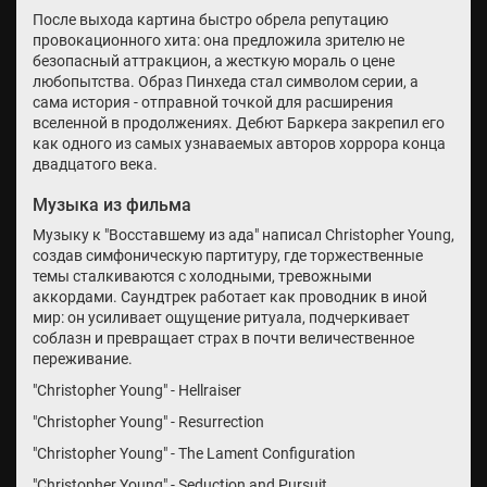
После выхода картина быстро обрела репутацию
провокационного хита: она предложила зрителю не
безопасный аттракцион, а жесткую мораль о цене
любопытства. Образ Пинхеда стал символом серии, а
сама история - отправной точкой для расширения
вселенной в продолжениях. Дебют Баркера закрепил его
как одного из самых узнаваемых авторов хоррора конца
двадцатого века.
Музыка из фильма
Музыку к "Восставшему из ада" написал Christopher Young,
создав симфоническую партитуру, где торжественные
темы сталкиваются с холодными, тревожными
аккордами. Саундтрек работает как проводник в иной
мир: он усиливает ощущение ритуала, подчеркивает
соблазн и превращает страх в почти величественное
переживание.
"Christopher Young" - Hellraiser
"Christopher Young" - Resurrection
"Christopher Young" - The Lament Configuration
"Christopher Young" - Seduction and Pursuit