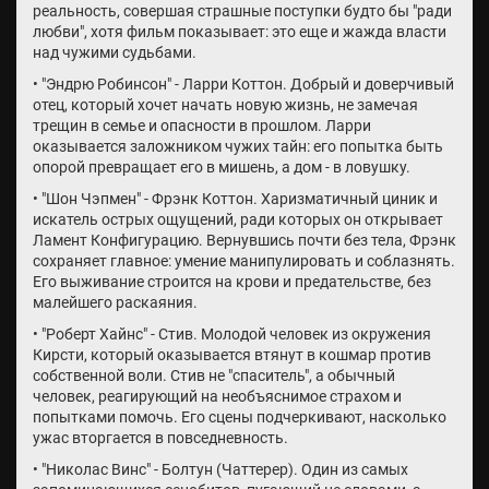
реальность, совершая страшные поступки будто бы "ради
любви", хотя фильм показывает: это еще и жажда власти
над чужими судьбами.
• "Эндрю Робинсон" - Ларри Коттон. Добрый и доверчивый
отец, который хочет начать новую жизнь, не замечая
трещин в семье и опасности в прошлом. Ларри
оказывается заложником чужих тайн: его попытка быть
опорой превращает его в мишень, а дом - в ловушку.
• "Шон Чэпмен" - Фрэнк Коттон. Харизматичный циник и
искатель острых ощущений, ради которых он открывает
Ламент Конфигурацию. Вернувшись почти без тела, Фрэнк
сохраняет главное: умение манипулировать и соблазнять.
Его выживание строится на крови и предательстве, без
малейшего раскаяния.
• "Роберт Хайнс" - Стив. Молодой человек из окружения
Кирсти, который оказывается втянут в кошмар против
собственной воли. Стив не "спаситель", а обычный
человек, реагирующий на необъяснимое страхом и
попытками помочь. Его сцены подчеркивают, насколько
ужас вторгается в повседневность.
• "Николас Винс" - Болтун (Чаттерер). Один из самых