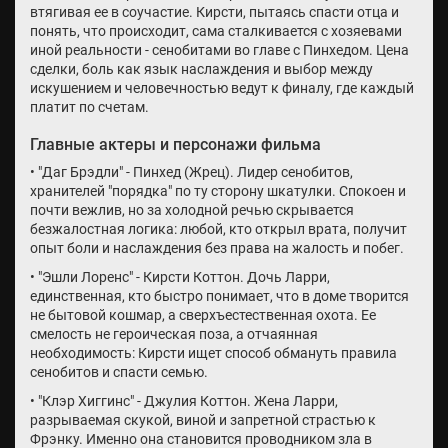
втягивая ее в соучастие. Кирсти, пытаясь спасти отца и
понять, что происходит, сама сталкивается с хозяевами
иной реальности - сенобитами во главе с Пинхедом. Цена
сделки, боль как язык наслаждения и выбор между
искушением и человечностью ведут к финалу, где каждый
платит по счетам.
Главные актеры и персонажи фильма
• "Даг Брэдли" - Пинхед (Жрец). Лидер сенобитов,
хранителей "порядка" по ту сторону шкатулки. Спокоен и
почти вежлив, но за холодной речью скрывается
безжалостная логика: любой, кто открыл врата, получит
опыт боли и наслаждения без права на жалость и побег.
• "Эшли Лоренс" - Кирсти Коттон. Дочь Ларри,
единственная, кто быстро понимает, что в доме творится
не бытовой кошмар, а сверхъестественная охота. Ее
смелость не героическая поза, а отчаянная
необходимость: Кирсти ищет способ обмануть правила
сенобитов и спасти семью.
• "Клэр Хиггинс" - Джулия Коттон. Жена Ларри,
разрываемая скукой, виной и запретной страстью к
Фрэнку. Именно она становится проводником зла в