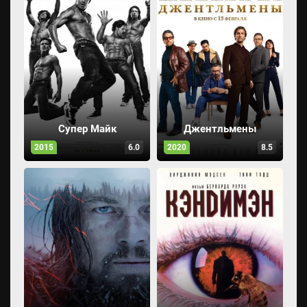
Супер Майк
Джентльмены
2015
6.0
2020
8.5