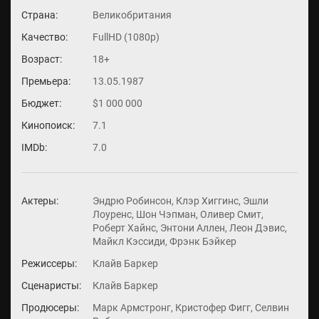
Страна:
Великобритания
Качество:
FullHD (1080p)
Возраст:
18+
Премьера:
13.05.1987
Бюджет:
$1 000 000
Кинопоиск:
7.1
IMDb:
7.0
Актеры:
Эндрю Робинсон, Клэр Хиггинс, Эшли
Лоуренс, Шон Чэпман, Оливер Смит,
Роберт Хайнс, Энтони Аллен, Леон Дэвис,
Майкл Кэссиди, Фрэнк Бэйкер
Режиссеры:
Клайв Баркер
Сценаристы:
Клайв Баркер
Продюсеры:
Марк Армстронг, Кристофер Фигг, Селвин